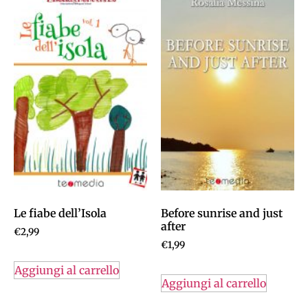
Le fiabe dell’Isola
Before sunrise and just
after
€
2,99
€
1,99
Aggiungi al carrello
Aggiungi al carrello