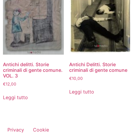
Antichi delitti. Storie
Antichi Delitti. Storie
criminali di gente comune.
criminali di gente comune
VOL. 3
€
10,00
€
12,00
Leggi tutto
Leggi tutto
Privacy
Cookie