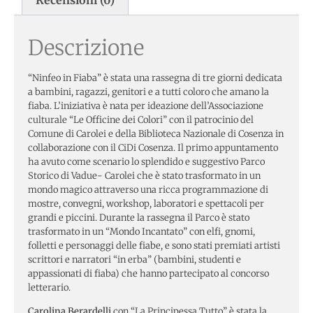
Recensioni (0)
Descrizione
“Ninfeo in Fiaba” è stata una rassegna di tre giorni dedicata
a bambini, ragazzi, genitori e a tutti coloro che amano la
fiaba. L’iniziativa è nata per ideazione dell’Associazione
culturale “Le Officine dei Colori” con il patrocinio del
Comune di Carolei e della Biblioteca Nazionale di Cosenza in
collaborazione con il CiDi Cosenza. Il primo appuntamento
ha avuto come scenario lo splendido e suggestivo Parco
Storico di Vadue- Carolei che è stato trasformato in un
mondo magico attraverso una ricca programmazione di
mostre, convegni, workshop, laboratori e spettacoli per
grandi e piccini. Durante la rassegna il Parco è stato
trasformato in un “Mondo Incantato” con elfi, gnomi,
folletti e personaggi delle fiabe, e sono stati premiati artisti
scrittori e narratori “in erba” (bambini, studenti e
appassionati di fiaba) che hanno partecipato al concorso
letterario.
Carolina Berardelli
con “La Principessa Tutto” è stata la