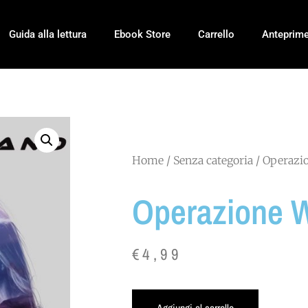
Guida alla lettura
Ebook Store
Carrello
Anteprim
Home
/
Senza categoria
/ Operazi
Operazione W
€
4,99