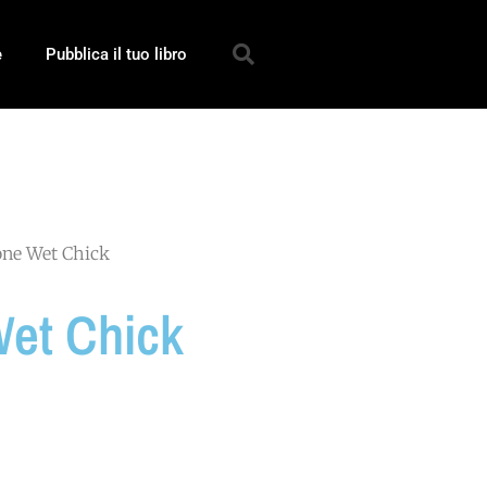
e
Pubblica il tuo libro
one Wet Chick
et Chick