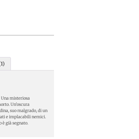
1)
e. Una misteriosa
morto. Un’oscura
dina, suo malgrado, di un
eati e implacabili nemici.
o è già segnato.